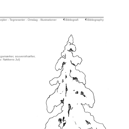
ejder
- Tegneserier
- Omslag
- Illustrationer
Bibliografi
Bibliography
egamærker, souvenirhæfter,
iv: Nøkkens Jul)