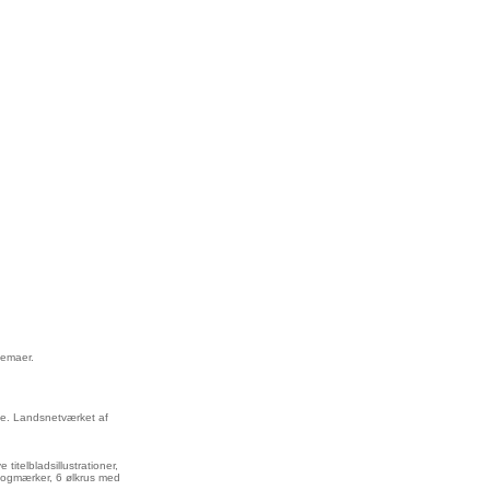
temaer.
ide. Landsnetværket af
titelbladsillustrationer,
 bogmærker, 6 ølkrus med