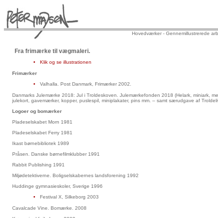
Hovedværker
- Gennemillustrerede arb
Fra frimærke til vægmaleri.
Klik og se illustrationen
Frimærker
Valhalla. Post Danmark, Frimærker 2002.
Danmarks Julemærke 2018: Jul i Troldeskoven. Julemærkefonden 2018 (Helark, miniark, m
julekort, gavemærker, kopper, puslespil, miniplakater, pins mm. – samt særudgave af Troldel
Logoer og bomærker
Pladeselskabet Morn 1981
Pladeselskabet Ferry 1981
Ikast børnebibliotek 1989
Pråsen. Danske børnefilmklubber 1991
Rabbit Publishing 1991
Miljødetektiverne. Boligselskabernes landsforening 1992
Huddinge gymnasieskoler, Sverige 1996
Festival X, Silkeborg 2003
Cavalcade Vine. Bomærke. 2008