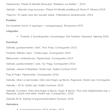
Folketeatret. Plakat til Valhalla Musicalen "Balladen om Balder" , 2013
Valhalla – Historien bag succesen. Plakat til Valhalla-udstilling på Storm P. Museet 2019
"Stjerner" Et møde med den danske salme. Folkekirkens skoletjeneste, 2023
Portfolio
Det forsømte forord. 6 tegninger + omslagsmappe. Runepress 1979
Litografier
Troldeliv. 4 farvelitografier i kunstmappe. Det Grafiske Værksted, Hjørring 2006.
Kunsttryk
Valhalla, gudeportrætter: Odin, Thor, Freja. Comicgarden 2013
Troldeliv: Rødder, Spor , Troldeunger. Comicgarden 2013
Midsommer i troldeskoven. Pigmenttryk. Comicgarden 2013
Valhalla, gudeportrætter: Loke, Tyr; Frigg. Comicgarden 2014
Valhalla, udkast til filmplakat. Giclée tryk. Galleri Comicart 2015
Paja & Pajko. Pigmenttryk. Comicgarden 2016
Valhalla: Ulven er løs forside, Odin med Hugin og Munin, Ragnarok. Giclée tryk. Comicgard
Valhalla – 40 år. Giclée tryk: Galleri Comicart, 2019
Valhalla, 6 motiver: Odin med Hugin & Munin, Hugin & Munin, Thor med Udgårdslokes kat;
Ratatosk, Quark med æble. Giclée tryk. Comicgarden, 2019
Valhalla 40 år. Særtryk til tegneseriebutikken Fantask, 2019
Kalendere
Eventyrkalenderen 2016. Alvilda, 2015