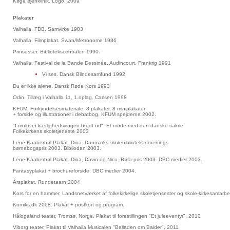
Køge øjenklinik. Logo. 2009
Plakater
Valhalla. FDB, Samvirke 1983
Valhalla. Filmplakat. Swan/Metronome 1986
Prinsesser. Bibliotekscentralen 1990.
Valhalla. Festival de la Bande Dessinée. Audincourt, Frankrig 1991
Vi ses. Dansk Blindesamfund 1992
Du er ikke alene. Dansk Røde Kors 1993
Odin. Tillæg i Valhalla 11, 1.oplag. Carlsen 1998
KFUM. Forkyndelsesmateriale: 8 plakater, 8 miniplakater
+ forside og illustrationer i debatbog. KFUM spejderne 2002.
"I mulm er kærlighedsvingen bredt ud". Et møde med den danske salme.
Folkekirkens skoletjeneste 2003
Lene Kaaberbøl Plakat. Dina. Danmarks skolebibliotekarforenings
børnebogspris 2003. Bibliodan 2003.
Lene Kaaberbøl Plakat. Dina, Davin og Nico. Bøfa-pris 2003. DBC medier 2003.
Fantasyplakat + brochureforside. DBC medier 2004.
Årsplakat. Rundetaarn 2004
Kors for en hammer. Landsnetværket af folkekirkelige skoletjensester og skole-kirkesamarbe
Komiks.dk 2008. Plakat + postkort og program.
Hålogaland teater, Tromsø, Norge. Plakat til forestillingen "Et juleeventyr", 2010
Viborg teater. Plakat til Valhalla Musicalen "Balladen om Balder", 2011