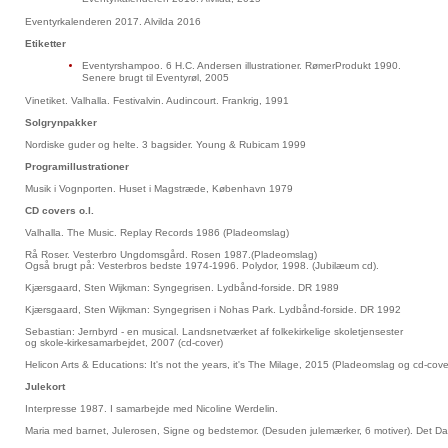
Eventyrkalenderen 2017. Alvilda 2016
Etiketter
Eventyrshampoo. 6 H.C. Andersen illustrationer. RømerProdukt 1990.
Senere brugt til Eventyrøl, 2005
Vinetiket. Valhalla. Festivalvin. Audincourt. Frankrig, 1991
Solgrynpakker
Nordiske guder og helte. 3 bagsider. Young & Rubicam 1999
Programillustrationer
Musik i Vognporten. Huset i Magstræde, København 1979
CD covers o.l.
Valhalla. The Music. Replay Records 1986 (Pladeomslag)
Rå Roser. Vesterbro Ungdomsgård. Rosen 1987.(Pladeomslag)
Også brugt på: Vesterbros bedste 1974-1996. Polydor, 1998. (Jubilæum cd).
Kjærsgaard, Sten Wijkman: Syngegrisen. Lydbånd-forside. DR 1989
Kjærsgaard, Sten Wijkman: Syngegrisen i Nohas Park. Lydbånd-forside. DR 1992
Sebastian: Jernbyrd - en musical. Landsnetværket af folkekirkelige skoletjensester
og skole-kirkesamarbejdet, 2007 (cd-cover)
Helicon Arts & Educations: It's not the years, it's The Milage, 2015 (Pladeomslag og cd-cove
Julekort
Interpresse 1987. I samarbejde med Nicoline Werdelin.
Maria med barnet, Julerosen, Signe og bedstemor. (Desuden julemærker, 6 motiver). Det D