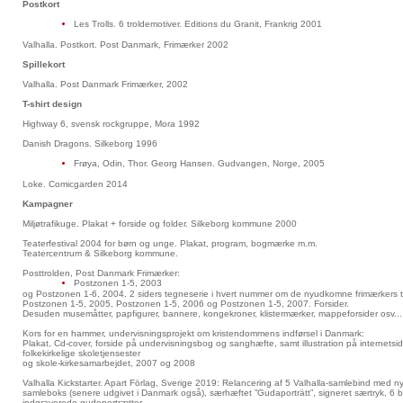
Postkort
Les Trolls. 6 troldemotiver. Editions du Granit, Frankrig 2001
Valhalla. Postkort. Post Danmark, Frimærker 2002
Spillekort
Valhalla. Post Danmark Frimærker, 2002
T-shirt design
Highway 6, svensk rockgruppe, Mora 1992
Danish Dragons. Silkeborg 1996
Frøya, Odin, Thor. Georg Hansen. Gudvangen, Norge, 2005
Loke. Comicgarden 2014
Kampagner
Miljøtrafikuge. Plakat + forside og folder. Silkeborg kommune 2000
Teaterfestival 2004 for børn og unge. Plakat, program, bogmærke m.m.
Teatercentrum & Silkeborg kommune.
Posttrolden, Post Danmark Frimærker:
Postzonen 1-5, 2003
og Postzonen 1-6, 2004. 2 siders tegneserie i hvert nummer om de nyudkomne frimærkers 
Postzonen 1-5, 2005, Postzonen 1-5, 2006 og Postzonen 1-5, 2007. Forsider.
Desuden musemåtter, papfigurer, bannere, kongekroner, klistermærker, mappeforsider osv...
Kors for en hammer, undervisningsprojekt om kristendommens indførsel i Danmark:
Plakat, Cd-cover, forside på undervisningsbog og sanghæfte, samt illustration på internets
folkekirkelige skoletjensester
og skole-kirkesamarbejdet, 2007 og 2008
Valhalla Kickstarter. Apart Förlag, Sverige 2019: Relancering af 5 Valhalla-samlebind med nye 
samleboks (senere udgivet i Danmark også), særhæftet ”Gudaporträtt”, signeret særtryk, 6
indgraverede gudeportrætter.