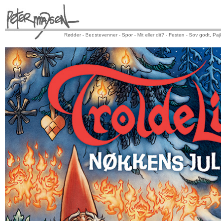
Rødder -
Bedstevenner -
Spor -
Mit eller dit? -
Festen -
Sov godt, Paj