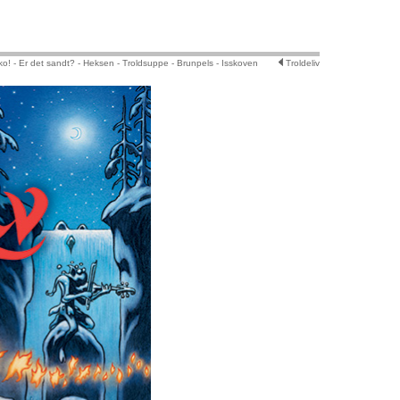
ko! -
Er det sandt? -
Heksen -
Troldsuppe -
Brunpels -
Isskoven
Troldeliv