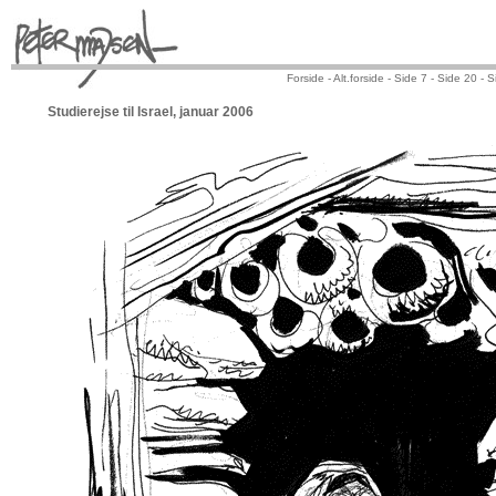
Forside -
Alt.forside -
Side 7 -
Side 20 -
S
Studierejse til Israel, januar 2006