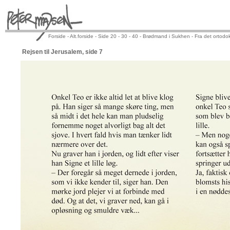
Forside -
Alt.forside -
Side 20 -
30 -
40 -
Brødmand i Sukhen -
Fra det ortodok
Rejsen til Jerusalem, side 7