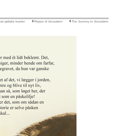
se jødiske kvarter
Rejsen til Jerusalem
The Journey to Jerusalem